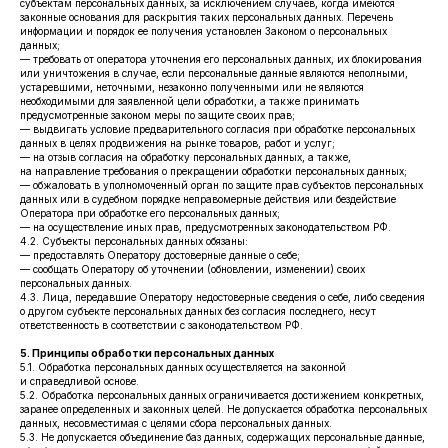
субъектам персональных данных, за исключением случаев, когда имеются
законные основания для раскрытия таких персональных данных. Перечень
информации и порядок ее получения установлен Законом о персональных
данных;
— требовать от оператора уточнения его персональных данных, их блокирования
или уничтожения в случае, если персональные данные являются неполными,
устаревшими, неточными, незаконно полученными или не являются
необходимыми для заявленной цели обработки, а также принимать
предусмотренные законом меры по защите своих прав;
— выдвигать условие предварительного согласия при обработке персональных
данных в целях продвижения на рынке товаров, работ и услуг;
— на отзыв согласия на обработку персональных данных, а также,
на направление требования о прекращении обработки персональных данных;
— обжаловать в уполномоченный орган по защите прав субъектов персональных
данных или в судебном порядке неправомерные действия или бездействие
Оператора при обработке его персональных данных;
— на осуществление иных прав, предусмотренных законодательством РФ.
4.2. Субъекты персональных данных обязаны:
— предоставлять Оператору достоверные данные о себе;
— сообщать Оператору об уточнении (обновлении, изменении) своих
персональных данных.
4.3. Лица, передавшие Оператору недостоверные сведения о себе, либо сведения
о другом субъекте персональных данных без согласия последнего, несут
ответственность в соответствии с законодательством РФ.
5. Принципы обработки персональных данных
5.1. Обработка персональных данных осуществляется на законной
и справедливой основе.
5.2. Обработка персональных данных ограничивается достижением конкретных,
заранее определенных и законных целей. Не допускается обработка персональных
данных, несовместимая с целями сбора персональных данных.
5.3. Не допускается объединение баз данных, содержащих персональные данные,