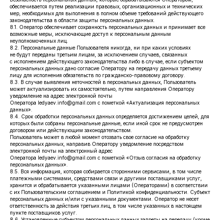
обеспечивается путем реализации правовых, организационных и технических
мер, необходимых для выполнения в полном объеме требований действующего
законодательства в области защиты персональных данных.
8.1. Оператор обеспечивает сохранность персональных данных и принимает все
возможные меры, исключающие доступ к персональным данным
неуполномоченных лиц.
8.2. Персональные данные Пользователя никогда, ни при каких условиях
не будут переданы третьим лицам, за исключением случаев, связанных
с исполнением действующего законодательства либо в случае, если субъектом
персональных данных дано согласие Оператору на передачу данных третьему
лицу для исполнения обязательств по гражданско-правовому договору.
8.3. В случае выявления неточностей в персональных данных, Пользователь
может актуализировать их самостоятельно, путем направления Оператору
уведомление на адрес электронной почты
Оператора ledyaev.info@gmail.com с пометкой «Актуализация персональных
данных».
8.4. Срок обработки персональных данных определяется достижением целей, для
которых были собраны персональные данные, если иной срок не предусмотрен
договором или действующим законодательством.
Пользователь может в любой момент отозвать свое согласие на обработку
персональных данных, направив Оператору уведомление посредством
электронной почты на электронный адрес
Оператора ledyaev.info@gmail.com с пометкой «Отзыв согласия на обработку
персональных данных».
8.5. Вся информация, которая собирается сторонними сервисами, в том числе
платежными системами, средствами связи и другими поставщиками услуг,
хранится и обрабатывается указанными лицами (Операторами) в соответствии
с их Пользовательским соглашением и Политикой конфиденциальности. Субъект
персональных данных и/или с указанными документами. Оператор не несет
ответственность за действия третьих лиц, в том числе указанных в настоящем
пункте поставщиков услуг.
8.6. Установленные субъектом персональных данных запреты на передачу (кроме