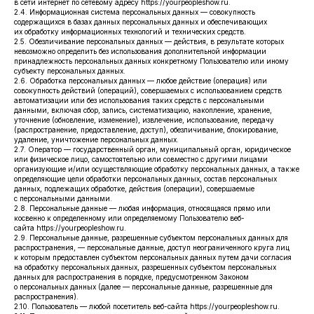
в сети интернет по сетевому адресу https://yourpeopleshow.ru.
2.4. Информационная система персональных данных — совокупность
содержащихся в базах данных персональных данных и обеспечивающих
их обработку информационных технологий и технических средств.
2.5. Обезличивание персональных данных — действия, в результате которых
невозможно определить без использования дополнительной информации
принадлежность персональных данных конкретному Пользователю или иному
субъекту персональных данных.
2.6. Обработка персональных данных — любое действие (операция) или
совокупность действий (операций), совершаемых с использованием средств
автоматизации или без использования таких средств с персональными
данными, включая сбор, запись, систематизацию, накопление, хранение,
уточнение (обновление, изменение), извлечение, использование, передачу
(распространение, предоставление, доступ), обезличивание, блокирование,
удаление, уничтожение персональных данных.
2.7. Оператор — государственный орган, муниципальный орган, юридическое
или физическое лицо, самостоятельно или совместно с другими лицами
организующие и/или осуществляющие обработку персональных данных, а также
определяющие цели обработки персональных данных, состав персональных
данных, подлежащих обработке, действия (операции), совершаемые
с персональными данными.
2.8. Персональные данные — любая информация, относящаяся прямо или
косвенно к определенному или определяемому Пользователю веб-
сайта https://yourpeopleshow.ru.
2.9. Персональные данные, разрешенные субъектом персональных данных для
распространения, — персональные данные, доступ неограниченного круга лиц
к которым предоставлен субъектом персональных данных путем дачи согласия
на обработку персональных данных, разрешенных субъектом персональных
данных для распространения в порядке, предусмотренном Законом
о персональных данных (далее — персональные данные, разрешенные для
распространения).
2.10. Пользователь — любой посетитель веб-сайта https://yourpeopleshow.ru.