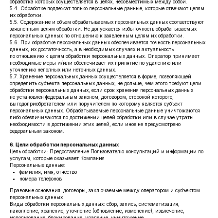
обработка которых осуществляется в целях, несовместимых между собой.
5.4. Обработке подлежат только персональные данные, которые отвечают целям
их обработки.
5.5. Содержание и объем обрабатываемых персональных данных соответствуют
заявленным целям обработки. Не допускается избыточность обрабатываемых
персональных данных по отношению к заявленным целям их обработки.
5.6. При обработке персональных данных обеспечивается точность персональных
данных, их достаточность, а в необходимых случаях и актуальность
по отношению к целям обработки персональных данных. Оператор принимает
необходимые меры и/или обеспечивает их принятие по удалению или
уточнению неполных или неточных данных.
5.7. Хранение персональных данных осуществляется в форме, позволяющей
определить субъекта персональных данных, не дольше, чем этого требуют цели
обработки персональных данных, если срок хранения персональных данных
не установлен федеральным законом, договором, стороной которого,
выгодоприобретателем или поручителем по которому является субъект
персональных данных. Обрабатываемые персональные данные уничтожаются
либо обезличиваются по достижении целей обработки или в случае утраты
необходимости в достижении этих целей, если иное не предусмотрено
федеральным законом.
6. Цели обработки персональных данных
Цель обработки: Предоставление Пользователю консультаций и информации по
услугам, которые оказывает Компания
Персональные данные:
фамилия, имя, отчество
номера телефонов
Правовые основания: договоры, заключаемые между оператором и субъектом
персональных данных
Виды обработки персональных данных: сбор, запись, систематизация,
накопление, хранение, уточнение (обновление, изменение), извлечение,
использование, блокирование, удаление, уничтожение.