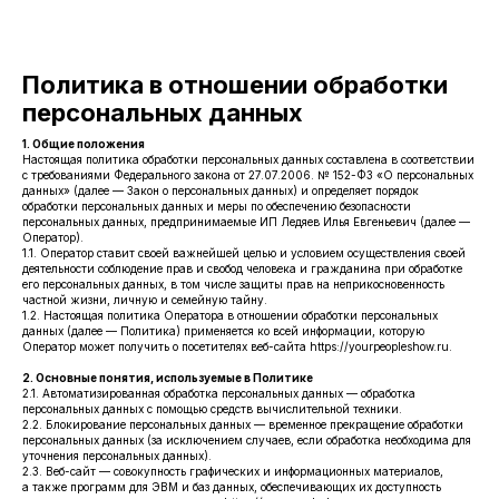
Политика в отношении обработки
персональных данных
1. Общие положения
Настоящая политика обработки персональных данных составлена в соответствии
с требованиями Федерального закона от 27.07.2006. № 152-ФЗ «О персональных
данных» (далее — Закон о персональных данных) и определяет порядок
обработки персональных данных и меры по обеспечению безопасности
персональных данных, предпринимаемые ИП Ледяев Илья Евгеньевич (далее —
Оператор).
1.1. Оператор ставит своей важнейшей целью и условием осуществления своей
деятельности соблюдение прав и свобод человека и гражданина при обработке
его персональных данных, в том числе защиты прав на неприкосновенность
частной жизни, личную и семейную тайну.
1.2. Настоящая политика Оператора в отношении обработки персональных
данных (далее — Политика) применяется ко всей информации, которую
Оператор может получить о посетителях веб-сайта https://yourpeopleshow.ru.
2. Основные понятия, используемые в Политике
2.1. Автоматизированная обработка персональных данных — обработка
персональных данных с помощью средств вычислительной техники.
2.2. Блокирование персональных данных — временное прекращение обработки
персональных данных (за исключением случаев, если обработка необходима для
уточнения персональных данных).
2.3. Веб-сайт — совокупность графических и информационных материалов,
а также программ для ЭВМ и баз данных, обеспечивающих их доступность