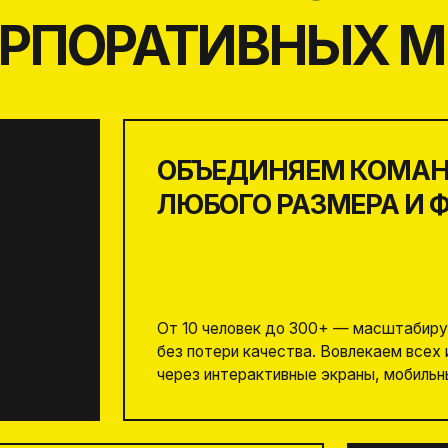
ОРГАНИЗУЕМ
ИЛИ НА ВЫЕ
Привезем шоу в ваш оф
на крышу. Или ждем в 
центре Москвы