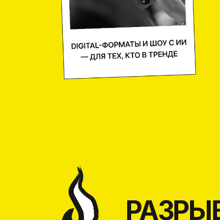
Б
РАЗРЫВ
КОР
АДАПТИРУЕМ КОНТЕНТ
ПОД КЛИЕНТА
Включим ваши смыслы, бренд, миссию
и сленг и даже внутренние мемы в сценарий,
сохранив фирменный стиль