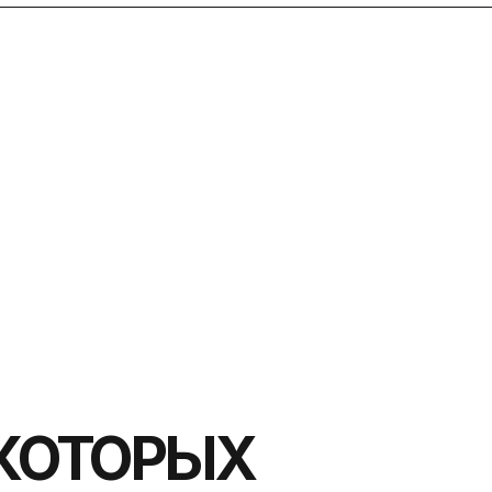
ОРЫХ
;-)