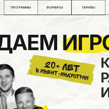
РОГРАММЫ
ФОРМАТЫ
ТАРИФЫ
АЕМ ИГРОВ
КОТ
РАЗ
И О