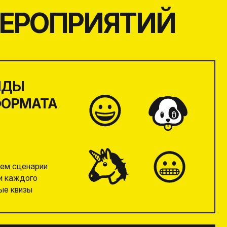
 В СТУДИИ
ЗДЕ
ис, парк, да хоть
нашей студии в самом