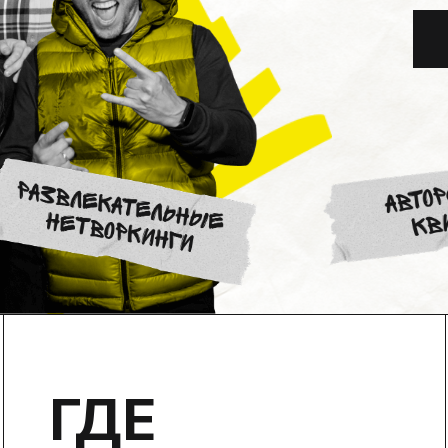
ГДЕ
К
НА ЛЮБОЙ ПЛОЩАДКЕ
МОСКВЫ, ОБЛАСТИ, РОССИИ
ПРЕД
И ДАЖЕ ЗА РУБЕЖОМ
И УН
В НАШИХ ИГРОВЫХ ЛОФТАХ
КАСТ